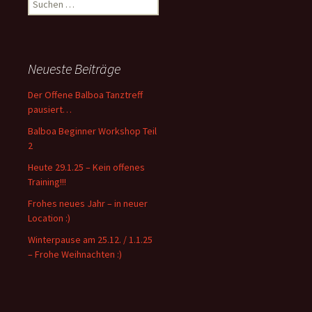
S
u
c
h
e
Neueste Beiträge
n
n
Der Offene Balboa Tanztreff
a
pausiert…
c
Balboa Beginner Workshop Teil
h
2
:
Heute 29.1.25 – Kein offenes
Training!!!
Frohes neues Jahr – in neuer
Location :)
Winterpause am 25.12. / 1.1.25
– Frohe Weihnachten :)