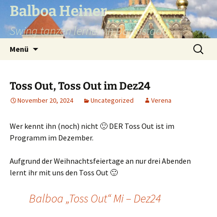
Balboa Heiner
Swing tanzen lernen in Darmstadt!
Zum
Suchen
Menü
Inhalt
nach:
springen
Toss Out, Toss Out im Dez24
November 20, 2024
Uncategorized
Verena
Wer kennt ihn (noch) nicht 🙂 DER Toss Out ist im
Programm im Dezember.
Aufgrund der Weihnachtsfeiertage an nur drei Abenden
lernt ihr mit uns den Toss Out 🙂
Balboa „Toss Out“ Mi – Dez24