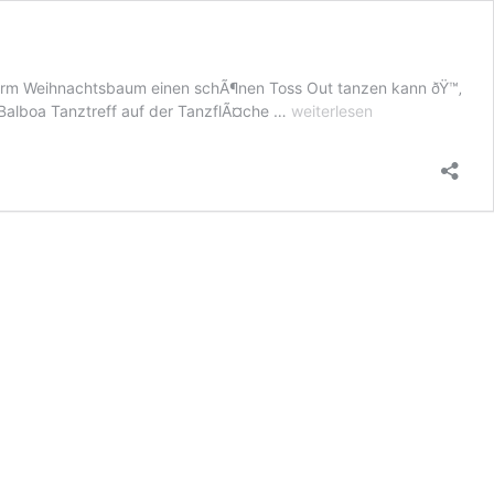
term Weihnachtsbaum einen schÃ¶nen Toss Out tanzen kann ðŸ™‚
Balboa
 Balboa Tanztreff auf der TanzflÃ¤che …
weiterlesen
„Toss
Out“
Mi
â€“
Dez24