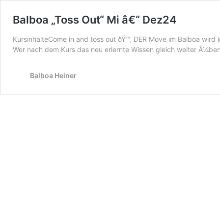
Balboa „Toss Out“ Mi â€“ Dez24
KursinhalteCome in and toss out ðŸ™‚ DER Move im Balboa wir
Wer nach dem Kurs das neu erlernte Wissen gleich weiter Ã¼ben
Balboa Heiner