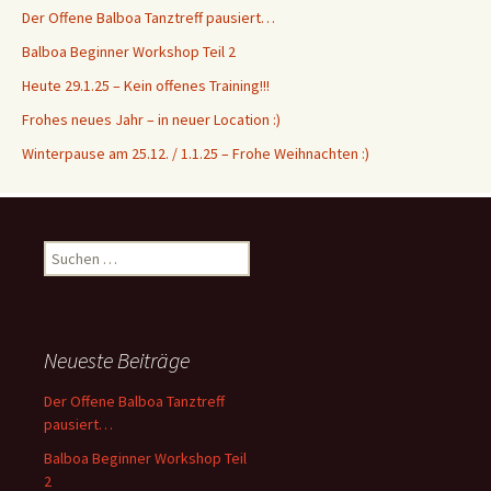
Der Offene Balboa Tanztreff pausiert…
Balboa Beginner Workshop Teil 2
Heute 29.1.25 – Kein offenes Training!!!
Frohes neues Jahr – in neuer Location :)
Winterpause am 25.12. / 1.1.25 – Frohe Weihnachten :)
S
u
c
h
e
Neueste Beiträge
n
n
Der Offene Balboa Tanztreff
a
pausiert…
c
Balboa Beginner Workshop Teil
h
2
: