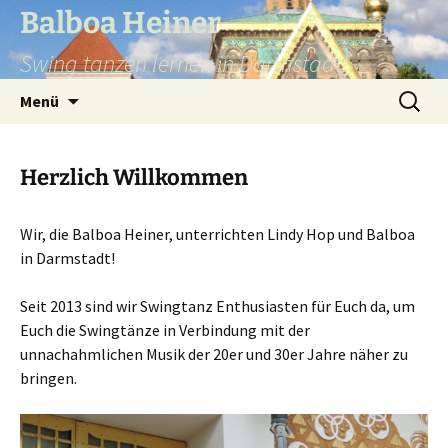
Balboa Heiner
Swing tanzen lernen in Darmstadt!
Zum
Suchen
Menü
Inhalt
nach:
springen
Herzlich Willkommen
Wir, die Balboa Heiner, unterrichten Lindy Hop und Balboa
in Darmstadt!
Seit 2013 sind wir Swingtanz Enthusiasten für Euch da, um
Euch die Swingtänze in Verbindung mit der
unnachahmlichen Musik der 20er und 30er Jahre näher zu
bringen.