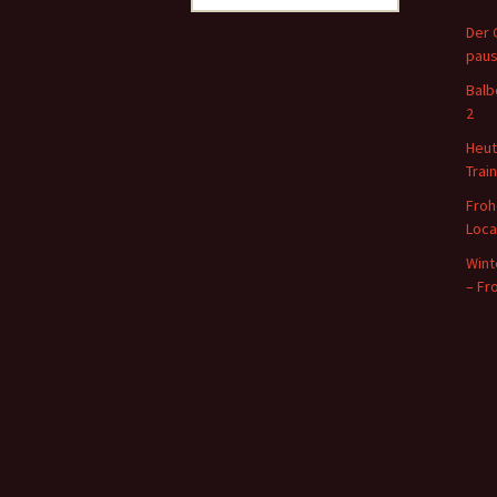
u
Der 
c
paus
h
e
Balb
n
2
n
Heut
a
Train
c
h
Froh
:
Locat
Wint
– Fr