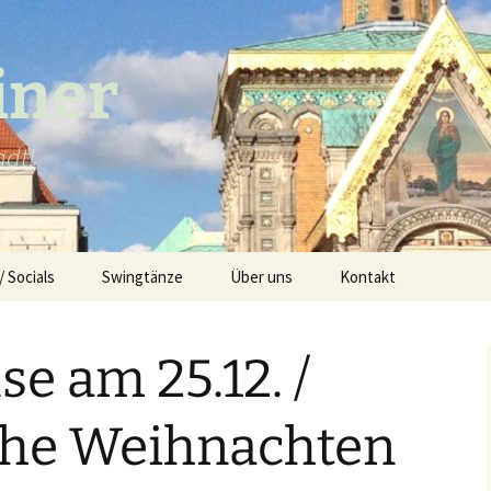
iner
adt!
/ Socials
Swingtänze
Über uns
Kontakt
 in Darmstadt
Balboa
Newsletter
e am 25.12. /
Slow Bal(boa)
Datenschutzerklärun
Lindy Hop
Impressum
rohe Weihnachten