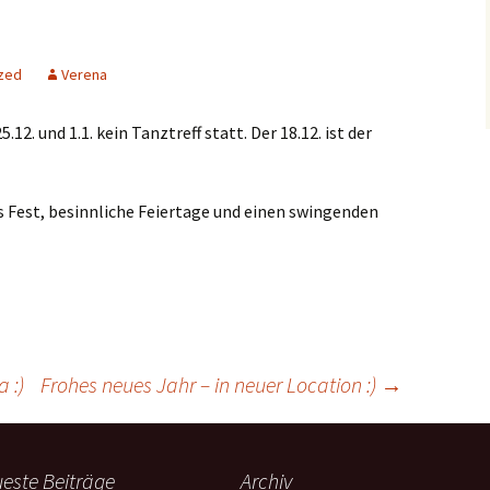
zed
Verena
12. und 1.1. kein Tanztreff statt. Der 18.12. ist der
s Fest, besinnliche Feiertage und einen swingenden
 :)
Frohes neues Jahr – in neuer Location :)
→
este Beiträge
Archiv