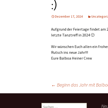
:)
Dezember 17, 2024
Uncategori
Aufgrund der Feiertage findet am 25.
letzte Tanztreff in 2024 🙂
Wir wünschen Euch allen ein frohe
Rutsch ins neue Jahr!!!
Eure Balboa Heiner Crew
←
Beginn das Jahr mit Balboa
Beitragsnavigation
Neu
S