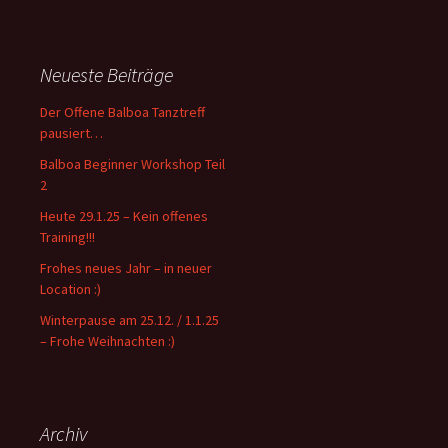
c
h
e
Neueste Beiträge
n
n
Der Offene Balboa Tanztreff
a
pausiert…
c
Balboa Beginner Workshop Teil
h
2
:
Heute 29.1.25 – Kein offenes
Training!!!
Frohes neues Jahr – in neuer
Location :)
Winterpause am 25.12. / 1.1.25
– Frohe Weihnachten :)
Archiv