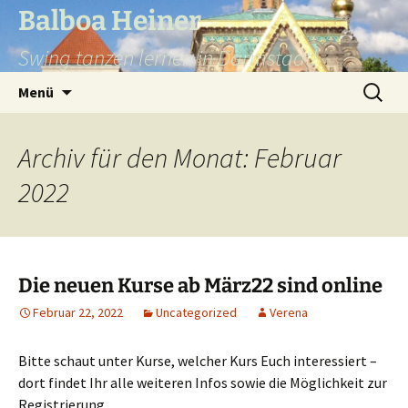
Balboa Heiner
Swing tanzen lernen in Darmstadt!
Zum
Suchen
Menü
Inhalt
nach:
springen
Archiv für den Monat: Februar
2022
Die neuen Kurse ab März22 sind online
Februar 22, 2022
Uncategorized
Verena
Bitte schaut unter Kurse, welcher Kurs Euch interessiert –
dort findet Ihr alle weiteren Infos sowie die Möglichkeit zur
Registrierung.