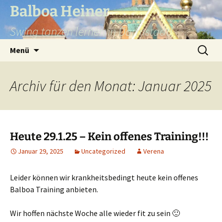
Balboa Heiner
Swing tanzen lernen in Darmstadt!
Zum
Suchen
Menü
Inhalt
nach:
springen
Archiv für den Monat: Januar 2025
Heute 29.1.25 – Kein offenes Training!!!
Januar 29, 2025
Uncategorized
Verena
Leider können wir krankheitsbedingt heute kein offenes
Balboa Training anbieten.
Wir hoffen nächste Woche alle wieder fit zu sein 🙂