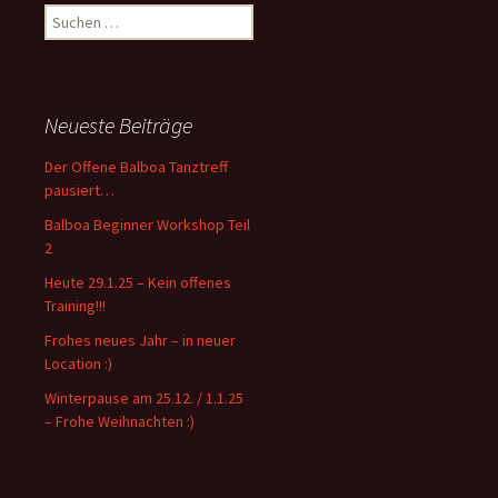
S
u
c
h
e
Neueste Beiträge
n
n
Der Offene Balboa Tanztreff
a
pausiert…
c
Balboa Beginner Workshop Teil
h
2
:
Heute 29.1.25 – Kein offenes
Training!!!
Frohes neues Jahr – in neuer
Location :)
Winterpause am 25.12. / 1.1.25
– Frohe Weihnachten :)