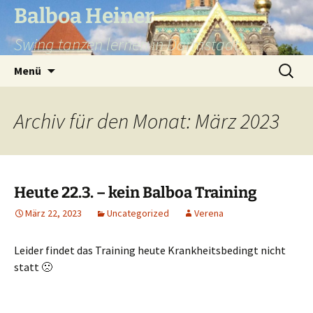
Balboa Heiner
Swing tanzen lernen in Darmstadt!
Zum
Suchen
Menü
Inhalt
nach:
springen
Archiv für den Monat: März 2023
Heute 22.3. – kein Balboa Training
März 22, 2023
Uncategorized
Verena
Leider findet das Training heute Krankheitsbedingt nicht
statt 🙁