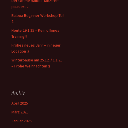
Der Offene Balboa Tanztreff
a
pausiert…
c
Balboa Beginner Workshop Teil
h
2
:
Heute 29.1.25 – Kein offenes
Training!!!
Frohes neues Jahr – in neuer
Location :)
Winterpause am 25.12. / 1.1.25
– Frohe Weihnachten :)
Archiv
April 2025
März 2025
Januar 2025