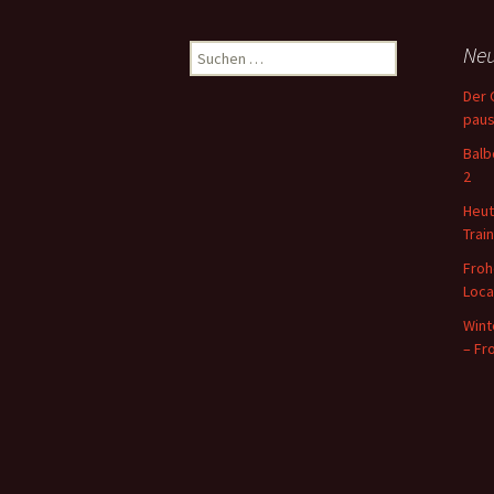
Beitragsnavigation
Neu
S
u
Der 
c
paus
h
e
Balb
n
2
n
Heut
a
Train
c
h
Froh
:
Locat
Wint
– Fr