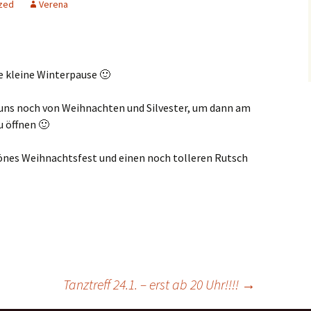
zed
Verena
ne kleine Winterpause 🙂
r uns noch von Weihnachten und Silvester, um dann am
u öffnen 🙂
chönes Weihnachtsfest und einen noch tolleren Rutsch
Tanztreff 24.1. – erst ab 20 Uhr!!!!
→