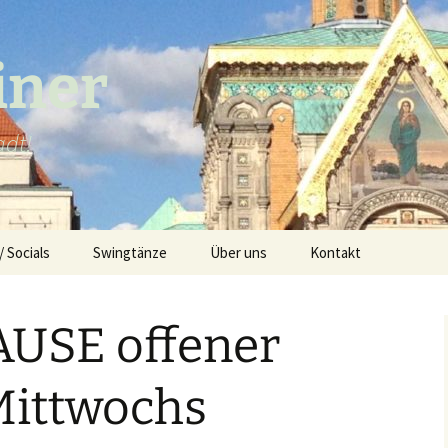
iner
adt!
/ Socials
Swingtänze
Über uns
Kontakt
 in Darmstadt
Balboa
Newsletter
USE offener
Slow Bal(boa)
Datenschutzerklärun
Lindy Hop
Impressum
Mittwochs