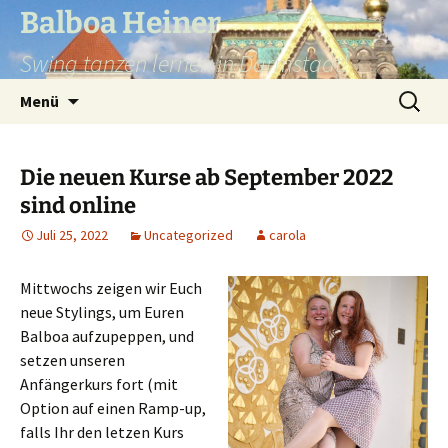
Balboa Heiner
Swing tanzen lernen in Darmstadt!
Zum
Suchen
Menü
Inhalt
nach:
springen
Die neuen Kurse ab September 2022
sind online
Juli 25, 2022
Uncategorized
carola
Mittwochs zeigen wir Euch
neue Stylings, um Euren
Balboa aufzupeppen, und
setzen unseren
Anfängerkurs fort (mit
Option auf einen Ramp-up,
falls Ihr den letzen Kurs