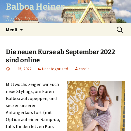
Balboa Heiner
Swing tanzen lernen in Darmstadt!
Zum
Suchen
Menü
Inhalt
nach:
springen
Die neuen Kurse ab September 2022
sind online
Juli 25, 2022
Uncategorized
carola
Mittwochs zeigen wir Euch
neue Stylings, um Euren
Balboa aufzupeppen, und
setzen unseren
Anfängerkurs fort (mit
Option auf einen Ramp-up,
falls Ihr den letzen Kurs