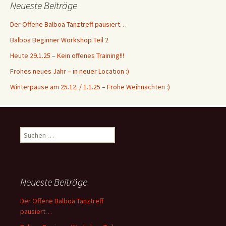
Neueste Beiträge
Der Offene Balboa Tanztreff pausiert…
Balboa Beginner Workshop Teil 2
Heute 29.1.25 – Kein offenes Training!!!
Frohes neues Jahr – in neuer Location :)
Winterpause am 25.12. / 1.1.25 – Frohe Weihnachten :)
S
u
c
h
e
Neueste Beiträge
n
n
Der Offene Balboa Tanztreff
a
pausiert…
c