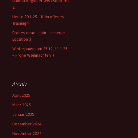
Balboa Beginner Workshop Teil
h
2
:
Heute 29.1.25 – Kein offenes
Training!!!
Frohes neues Jahr – in neuer
Location :)
Winterpause am 25.12. / 1.1.25
– Frohe Weihnachten :)
Archiv
April 2025
März 2025
Januar 2025
Dezember 2024
November 2024