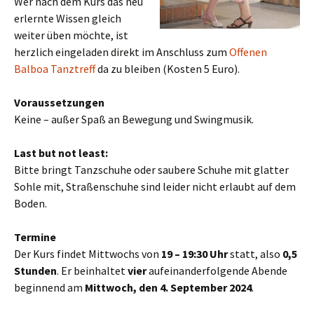
Wer nach dem Kurs das neu
erlernte Wissen gleich
weiter üben möchte, ist
herzlich eingeladen direkt im Anschluss zum
Offenen
Balboa Tanztreff
da zu bleiben (Kosten 5 Euro).
Voraussetzungen
Keine – außer Spaß an Bewegung und Swingmusik.
Last but not least:
Bitte bringt Tanzschuhe oder saubere Schuhe mit glatter
Sohle mit, Straßenschuhe sind leider nicht erlaubt auf dem
Boden.
Termine
Der Kurs findet Mittwochs von
19 – 19:30 Uhr
statt, also
0,5
Stunden
. Er beinhaltet
vier
aufeinanderfolgende Abende
beginnend am
Mittwoch, den 4. September 2024
.