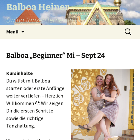
Balboa Heiner
Swing tanzen lernen in Darmstadt!
Zum
Suchen
Menü
Inhalt
nach:
springen
Balboa „Beginner“ Mi – Sept 24
Kursinhalte
Du willst mit Balboa
starten oder erste Anfänge
weiter vertiefen – Herzlich
Willkommen 🙂 Wir zeigen
Dir die ersten Schritte
sowie die richtige
Tanzhaltung.