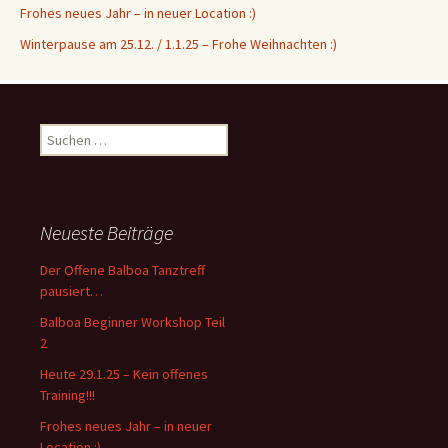
Frohes neues Jahr – in neuer Location :)
Winterpause am 25.12. / 1.1.25 – Frohe Weihnachten :)
S
u
c
h
e
Neueste Beiträge
n
n
Der Offene Balboa Tanztreff
a
pausiert…
c
Balboa Beginner Workshop Teil
h
2
:
Heute 29.1.25 – Kein offenes
Training!!!
Frohes neues Jahr – in neuer
Location :)